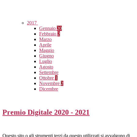
2017
Gennaio
20
Febbraio
2
Marzo
Aprile
Maggio
Giugno
Luglio
Agosto
Settembre
Ottobre
1
Novembre
2
Dicembre
Premio Digitale 2020 - 2021
Questo sito o gli strumenti terzi da questo utilizzati si avvalgono di