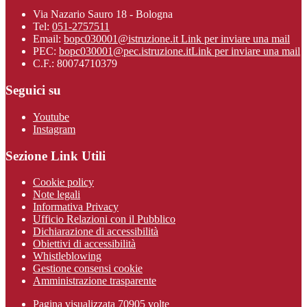
Via Nazario Sauro 18 - Bologna
Tel:
051-2757511
Email:
bopc030001@istruzione.it
Link per inviare una mail
PEC:
bopc030001@pec.istruzione.it
Link per inviare una mail
C.F.: 80074710379
Seguici su
Youtube
Instagram
Sezione Link Utili
Cookie policy
Note legali
Informativa Privacy
Ufficio Relazioni con il Pubblico
Dichiarazione di accessibilità
Obiettivi di accessibilità
Whistleblowing
Gestione consensi cookie
Amministrazione trasparente
Pagina visualizzata
70905
volte