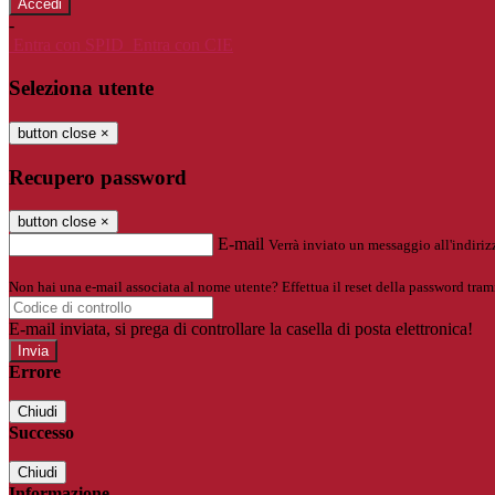
-
Entra con SPID
Entra con CIE
Seleziona utente
button close
×
Recupero password
button close
×
E-mail
Verrà inviato un messaggio all'indirizz
Non hai una e-mail associata al nome utente? Effettua il reset della password tram
E-mail inviata, si prega di controllare la casella di posta elettronica!
Errore
Chiudi
Successo
Chiudi
Informazione