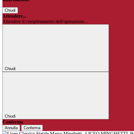
Chiudi
Attendere...
Attendere il completamento dell'operazione...
Chiudi
Chiudi
Conferma
Annulla
Conferma
LICEO MINGHETTI
B