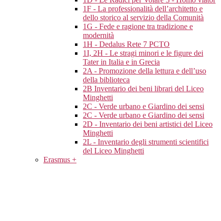
1F - La professionalità dell’architetto e
dello storico al servizio della Comunità
1G - Fede e ragione tra tradizione e
modernità
1H - Dedalus Rete 7 PCTO
1I, 2H - Le stragi minori e le figure dei
Tater in Italia e in Grecia
2A - Promozione della lettura e dell’uso
della biblioteca
2B Inventario dei beni librari del Liceo
Minghetti
2C - Verde urbano e Giardino dei sensi
2C - Verde urbano e Giardino dei sensi
2D - Inventario dei beni artistici del Liceo
Minghetti
2L - Inventario degli strumenti scientifici
del Liceo Minghetti
Erasmus +