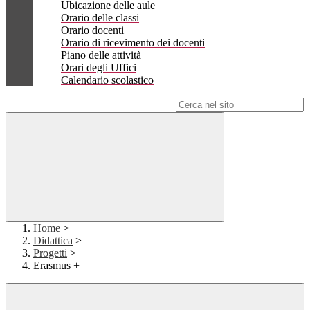
Ubicazione delle aule
Orario delle classi
Orario docenti
Orario di ricevimento dei docenti
Piano delle attività
Orari degli Uffici
Calendario scolastico
Campo di ricerca per le pagine del sito
Home
>
Didattica
>
Progetti
>
Erasmus +