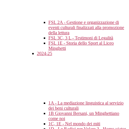
FSL 2A - Gestione e organizzazione di
eventi culturali finalizzati alla promozione
della lettura
FSL 3C, 3 L - Testimoni di Legalità
FSL 1E - Storia dello Sport al Liceo
Minghetti
2024-25
1A - La mediazione linguistica al servizio
dei beni culturali
1B Giovanni Bersani, un Minghettiano
come noi
1C, 1E - Nel mondo dei miti
1D - Le Radici per Volare 3 - Homo viator