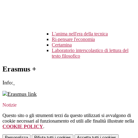
L'anima nell'era della tecnica
Ri-pensare l'economia
Certamina
Laboratorio interscolastico di lettura del
testo filosofico
Erasmus +
Info:
Notizie
Questo sito o gli strumenti terzi da questo utilizzati si avvalgono di
cookie necessari al funzionamento ed utili alle finalità illustrate nella
COOKIE POLICY
.
Personalizza
Rifiuta tutti
i cookies
Accetta tutti
i cookies