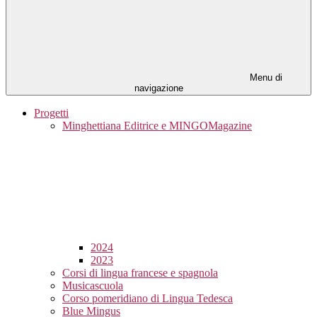
Menu di
navigazione
Progetti
Minghettiana Editrice e MINGOMagazine
2024
2023
Corsi di lingua francese e spagnola
Musicascuola
Corso pomeridiano di Lingua Tedesca
Blue Mingus