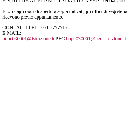
APERTURA AL PUBBLICO: DA LUN A SAB 10:00-12:00
Fuori dagli orari di apertura sopra indicati, gli uffici di segreteria
ricevono previo appuntamento.
CONTATTI TEL.: 051.2757515
E-MAIL:
bopc030001@istruzione.it
PEC
bopc030001@pec.istruzione.it