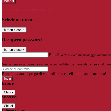
-
Entra con SPID
Entra con CIE
Seleziona utente
button close
×
Recupero password
button close
×
E-mail
Verrà inviato un messaggio all'indirizz
Non hai una e-mail associata al nome utente? Effettua il reset della password tram
E-mail inviata, si prega di controllare la casella di posta elettronica!
Errore
Chiudi
Successo
Chiudi
Informazione