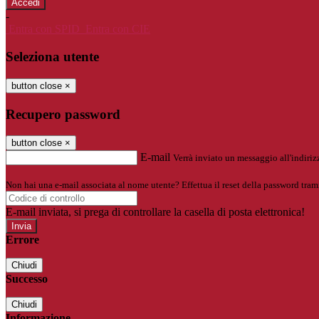
-
Entra con SPID
Entra con CIE
Seleziona utente
button close
×
Recupero password
button close
×
E-mail
Verrà inviato un messaggio all'indirizz
Non hai una e-mail associata al nome utente? Effettua il reset della password tram
E-mail inviata, si prega di controllare la casella di posta elettronica!
Errore
Chiudi
Successo
Chiudi
Informazione