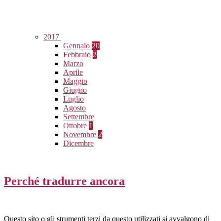
2017
Gennaio
20
Febbraio
2
Marzo
Aprile
Maggio
Giugno
Luglio
Agosto
Settembre
Ottobre
1
Novembre
2
Dicembre
Perché tradurre ancora
Questo sito o gli strumenti terzi da questo utilizzati si avvalgono di