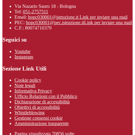
Via Nazario Sauro 18 - Bologna
Tel:
051-2757511
Email:
bopc030001@istruzione.it
Link per inviare una mail
PEC:
bopc030001@pec.istruzione.it
Link per inviare una mail
C.F.: 80074710379
Seguici su
Youtube
Instagram
Sezione Link Utili
Cookie policy
Note legali
Informativa Privacy
Ufficio Relazioni con il Pubblico
Dichiarazione di accessibilità
Obiettivi di accessibilità
Whistleblowing
Gestione consensi cookie
Amministrazione trasparente
Pagina visualizzata
70856
volte