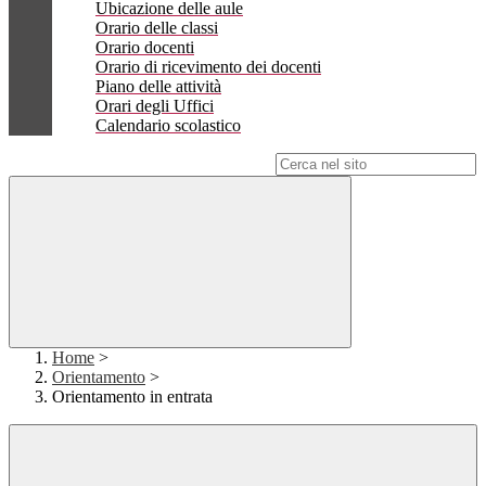
Ubicazione delle aule
Orario delle classi
Orario docenti
Orario di ricevimento dei docenti
Piano delle attività
Orari degli Uffici
Calendario scolastico
Campo di ricerca per le pagine del sito
Home
>
Orientamento
>
Orientamento in entrata