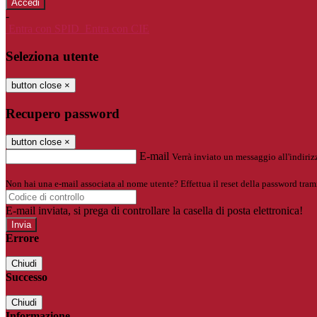
-
Entra con SPID
Entra con CIE
Seleziona utente
button close
×
Recupero password
button close
×
E-mail
Verrà inviato un messaggio all'indirizz
Non hai una e-mail associata al nome utente? Effettua il reset della password tram
E-mail inviata, si prega di controllare la casella di posta elettronica!
Errore
Chiudi
Successo
Chiudi
Informazione