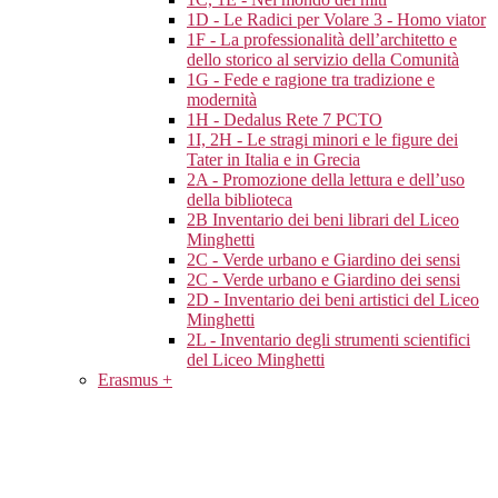
1D - Le Radici per Volare 3 - Homo viator
1F - La professionalità dell’architetto e
dello storico al servizio della Comunità
1G - Fede e ragione tra tradizione e
modernità
1H - Dedalus Rete 7 PCTO
1I, 2H - Le stragi minori e le figure dei
Tater in Italia e in Grecia
2A - Promozione della lettura e dell’uso
della biblioteca
2B Inventario dei beni librari del Liceo
Minghetti
2C - Verde urbano e Giardino dei sensi
2C - Verde urbano e Giardino dei sensi
2D - Inventario dei beni artistici del Liceo
Minghetti
2L - Inventario degli strumenti scientifici
del Liceo Minghetti
Erasmus +