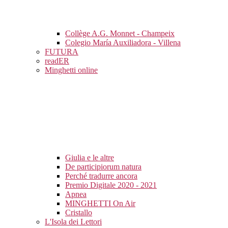
Collège A.G. Monnet - Champeix
Colegio María Auxiliadora - Villena
FUTURA
readER
Minghetti online
Giulia e le altre
De participiorum natura
Perché tradurre ancora
Premio Digitale 2020 - 2021
Apnea
MINGHETTI On Air
Cristallo
L'Isola dei Lettori