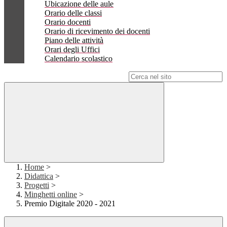
Ubicazione delle aule
Orario delle classi
Orario docenti
Orario di ricevimento dei docenti
Piano delle attività
Orari degli Uffici
Calendario scolastico
Campo di ricerca per le pagine del sito
Home
>
Didattica
>
Progetti
>
Minghetti online
>
Premio Digitale 2020 - 2021