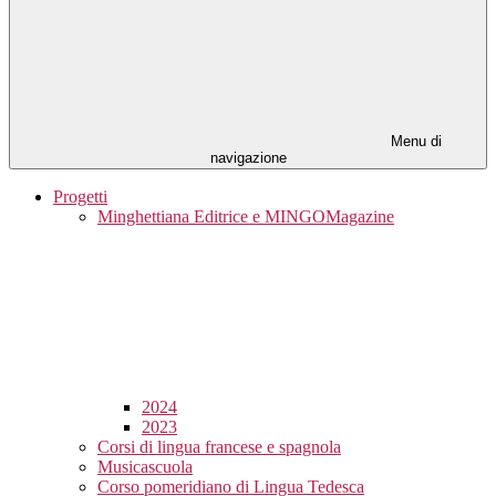
Menu di
navigazione
Progetti
Minghettiana Editrice e MINGOMagazine
2024
2023
Corsi di lingua francese e spagnola
Musicascuola
Corso pomeridiano di Lingua Tedesca