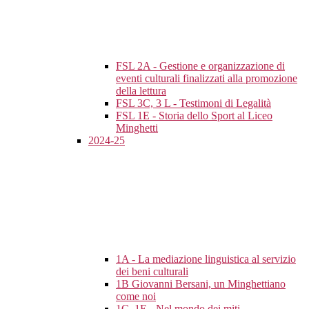
FSL 2A - Gestione e organizzazione di
eventi culturali finalizzati alla promozione
della lettura
FSL 3C, 3 L - Testimoni di Legalità
FSL 1E - Storia dello Sport al Liceo
Minghetti
2024-25
1A - La mediazione linguistica al servizio
dei beni culturali
1B Giovanni Bersani, un Minghettiano
come noi
1C, 1E - Nel mondo dei miti