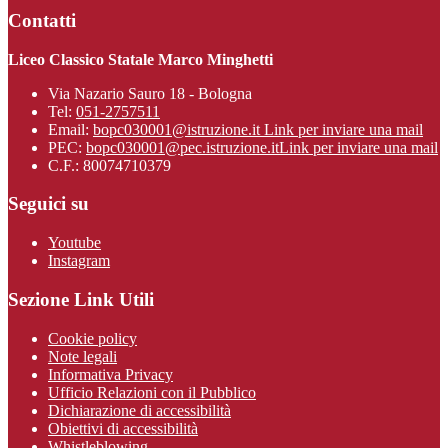
Contatti
Liceo Classico Statale Marco Minghetti
Via Nazario Sauro 18 - Bologna
Tel:
051-2757511
Email:
bopc030001@istruzione.it
Link per inviare una mail
PEC:
bopc030001@pec.istruzione.it
Link per inviare una mail
C.F.: 80074710379
Seguici su
Youtube
Instagram
Sezione Link Utili
Cookie policy
Note legali
Informativa Privacy
Ufficio Relazioni con il Pubblico
Dichiarazione di accessibilità
Obiettivi di accessibilità
Whistleblowing