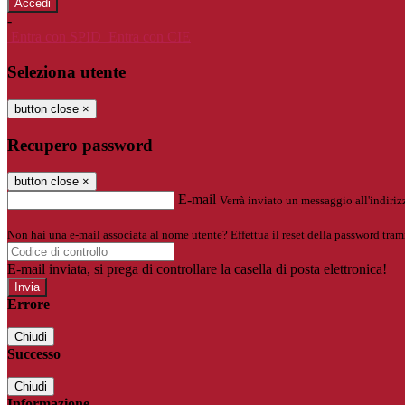
-
Entra con SPID
Entra con CIE
Seleziona utente
button close
×
Recupero password
button close
×
E-mail
Verrà inviato un messaggio all'indirizz
Non hai una e-mail associata al nome utente? Effettua il reset della password tram
E-mail inviata, si prega di controllare la casella di posta elettronica!
Errore
Chiudi
Successo
Chiudi
Informazione