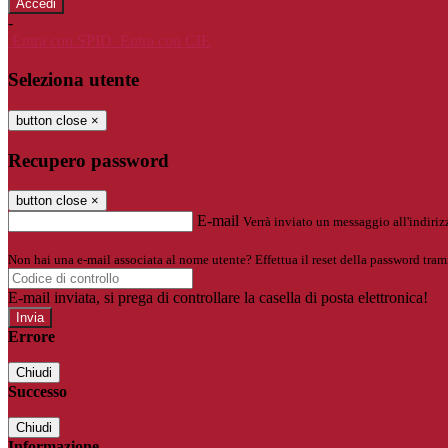
-
Entra con SPID
Entra con CIE
Seleziona utente
button close
×
Recupero password
button close
×
E-mail
Verrà inviato un messaggio all'indirizz
Non hai una e-mail associata al nome utente? Effettua il reset della password tram
E-mail inviata, si prega di controllare la casella di posta elettronica!
Errore
Chiudi
Successo
Chiudi
Informazione