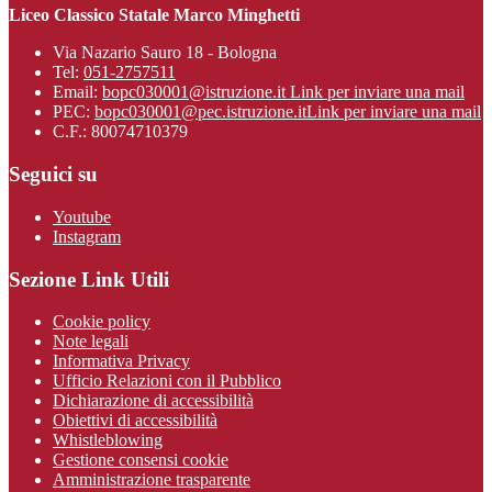
Liceo Classico Statale Marco Minghetti
Via Nazario Sauro 18 - Bologna
Tel:
051-2757511
Email:
bopc030001@istruzione.it
Link per inviare una mail
PEC:
bopc030001@pec.istruzione.it
Link per inviare una mail
C.F.: 80074710379
Seguici su
Youtube
Instagram
Sezione Link Utili
Cookie policy
Note legali
Informativa Privacy
Ufficio Relazioni con il Pubblico
Dichiarazione di accessibilità
Obiettivi di accessibilità
Whistleblowing
Gestione consensi cookie
Amministrazione trasparente