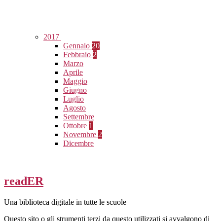
2017
Gennaio
20
Febbraio
2
Marzo
Aprile
Maggio
Giugno
Luglio
Agosto
Settembre
Ottobre
1
Novembre
2
Dicembre
readER
Una biblioteca digitale in tutte le scuole
Questo sito o gli strumenti terzi da questo utilizzati si avvalgono di