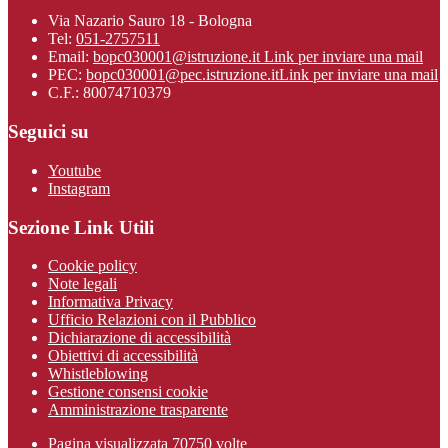
Via Nazario Sauro 18 - Bologna
Tel:
051-2757511
Email:
bopc030001@istruzione.it
Link per inviare una mail
PEC:
bopc030001@pec.istruzione.it
Link per inviare una mail
C.F.: 80074710379
Seguici su
Youtube
Instagram
Sezione Link Utili
Cookie policy
Note legali
Informativa Privacy
Ufficio Relazioni con il Pubblico
Dichiarazione di accessibilità
Obiettivi di accessibilità
Whistleblowing
Gestione consensi cookie
Amministrazione trasparente
Pagina visualizzata
70750
volte