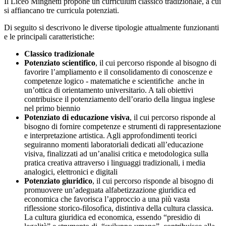
Il Liceo Minghetti propone un curriculum classico tradizionale, a cui
si affiancano tre curricula potenziati.
Di seguito si descrivono le diverse tipologie attualmente funzionanti
e le principali caratteristiche:
Classico tradizionale
Potenziato scientifico
, il cui percorso risponde al bisogno di
favorire l’ampliamento e il consolidamento di conoscenze e
competenze logico - matematiche e scientifiche anche in
un’ottica di orientamento universitario. A tali obiettivi
contribuisce il potenziamento dell’orario della lingua inglese
nel primo biennio
Potenziato di educazione visiva
, il cui percorso risponde al
bisogno di fornire competenze e strumenti di rappresentazione
e interpretazione artistica. Agli approfondimenti teorici
seguiranno momenti laboratoriali dedicati all’educazione
visiva, finalizzati ad un’analisi critica e metodologica sulla
pratica creativa attraverso i linguaggi tradizionali, i media
analogici, elettronici e digitali
Potenziato giuridico
, il cui percorso risponde al bisogno di
promuovere un’adeguata alfabetizzazione giuridica ed
economica che favorisca l’approccio a una più vasta
riflessione storico-filosofica, distintiva della cultura classica.
La cultura giuridica ed economica, essendo “presidio di