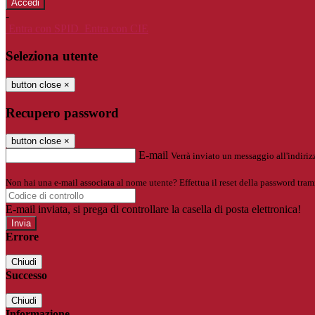
-
Entra con SPID
Entra con CIE
Seleziona utente
button close
×
Recupero password
button close
×
E-mail
Verrà inviato un messaggio all'indirizz
Non hai una e-mail associata al nome utente? Effettua il reset della password tram
E-mail inviata, si prega di controllare la casella di posta elettronica!
Errore
Chiudi
Successo
Chiudi
Informazione