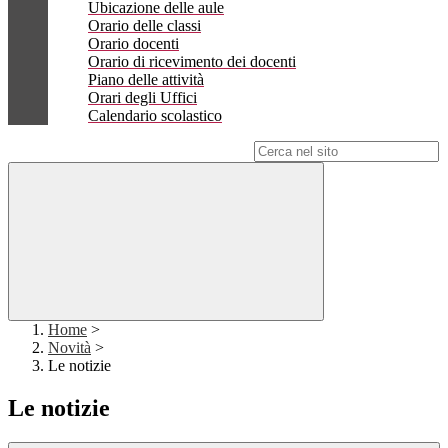
Ubicazione delle aule
Orario delle classi
Orario docenti
Orario di ricevimento dei docenti
Piano delle attività
Orari degli Uffici
Calendario scolastico
Campo di ricerca per le pagine del sito
Home
>
Novità
>
Le notizie
Le notizie