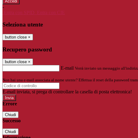
-
Entra con SPID
Entra con CIE
Seleziona utente
button close
×
Recupero password
button close
×
E-mail
Verrà inviato un messaggio all'indirizz
Non hai una e-mail associata al nome utente? Effettua il reset della password tram
E-mail inviata, si prega di controllare la casella di posta elettronica!
Errore
Chiudi
Successo
Chiudi
Informazione