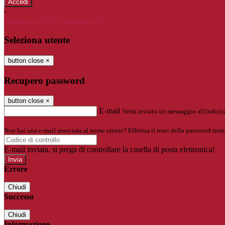
-
Entra con SPID
Entra con CIE
Seleziona utente
button close
×
Recupero password
button close
×
E-mail
Verrà inviato un messaggio all'indirizz
Non hai una e-mail associata al nome utente? Effettua il reset della password tram
E-mail inviata, si prega di controllare la casella di posta elettronica!
Errore
Chiudi
Successo
Chiudi
Informazione