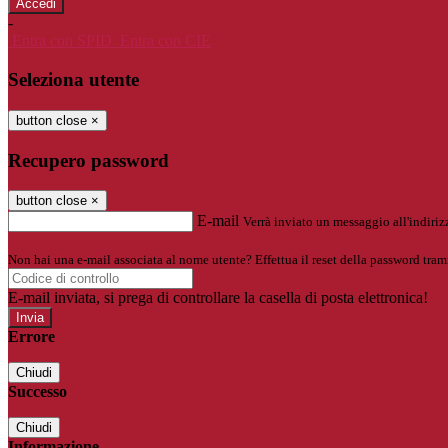
-
Entra con SPID
Entra con CIE
Seleziona utente
button close
×
Recupero password
button close
×
E-mail
Verrà inviato un messaggio all'indirizz
Non hai una e-mail associata al nome utente? Effettua il reset della password tram
E-mail inviata, si prega di controllare la casella di posta elettronica!
Errore
Chiudi
Successo
Chiudi
Informazione