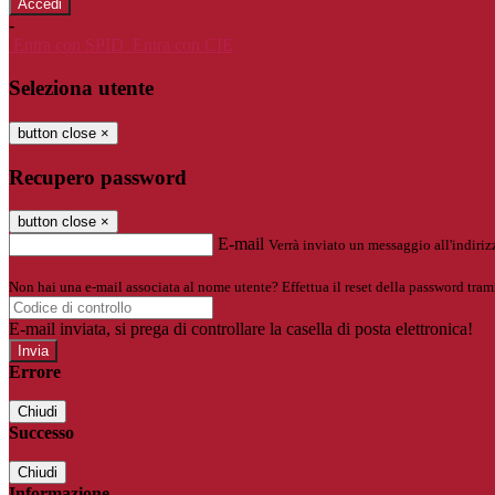
-
Entra con SPID
Entra con CIE
Seleziona utente
button close
×
Recupero password
button close
×
E-mail
Verrà inviato un messaggio all'indirizz
Non hai una e-mail associata al nome utente? Effettua il reset della password tram
E-mail inviata, si prega di controllare la casella di posta elettronica!
Errore
Chiudi
Successo
Chiudi
Informazione