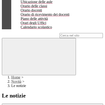
Ubicazione delle aule
Orario delle classi
Orario docenti
Orario di ricevimento dei docenti
Piano delle attività
Orari degli Uffici
Calendario scolastico
Campo di ricerca per le pagine del sito
Home
>
Novità
>
Le notizie
Le notizie