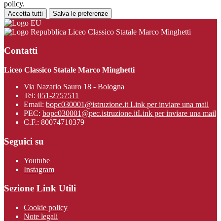
policy.
Accetta tutti
Salva le preferenze
Liceo Classico Statale Marco Minghetti
Contatti
Liceo Classico Statale Marco Minghetti
Via Nazario Sauro 18 - Bologna
Tel:
051-2757511
Email:
bopc030001@istruzione.it
Link per inviare una mail
PEC:
bopc030001@pec.istruzione.it
Link per inviare una mail
C.F.: 80074710379
Seguici su
Youtube
Instagram
Sezione Link Utili
Cookie policy
Note legali