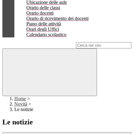
Ubicazione delle aule
Orario delle classi
Orario docenti
Orario di ricevimento dei docenti
Piano delle attività
Orari degli Uffici
Calendario scolastico
Campo di ricerca per le pagine del sito
Home
>
Novità
>
Le notizie
Le notizie