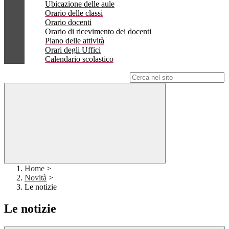
Ubicazione delle aule
Orario delle classi
Orario docenti
Orario di ricevimento dei docenti
Piano delle attività
Orari degli Uffici
Calendario scolastico
Campo di ricerca per le pagine del sito
Home
>
Novità
>
Le notizie
Le notizie