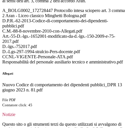
ai sensi dell'art. 3, comma 2 dell'accordo Aran.
A_BOLG0002_172728447 Protocollo intesa sciopero art. 3 comma
2 Aran - Liceo classico Minghetti Bologna.pdf
D.P.R.-62-2013-Codice-di-comportamento-dei-dipendenti-
pubblici.pdf
C.M.-88-8-novembre-2010-con-Allegati.pdf
Art.-55-D.-lgs.-1652001-modificato-da-d.-lgs.-150-2009-e-75-
2017.pdf
D.-lgs.-752017.pdf
D.-Lgs-297-1994-stralcio-Pers-docente.pdf
CCNL-VIGENTE-Personale-ATA.pdf
Responsabilità del personale ausiliario tecnico e amministrativo.pdf
Allegati
Nuovo Codice di comportamento dei dipendenti pubblici_DPR 13
giugno 2023 n. 81.pdf
File PDF
Contatore click: 45
Notizie
Questo sito o gli strumenti terzi da questo utilizzati si avvalgono di