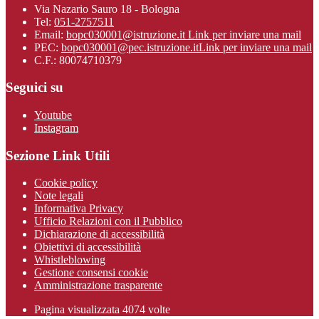
Via Nazario Sauro 18 - Bologna
Tel:
051-2757511
Email:
bopc030001@istruzione.it
Link per inviare una mail
PEC:
bopc030001@pec.istruzione.it
Link per inviare una mail
C.F.: 80074710379
Seguici su
Youtube
Instagram
Sezione Link Utili
Cookie policy
Note legali
Informativa Privacy
Ufficio Relazioni con il Pubblico
Dichiarazione di accessibilità
Obiettivi di accessibilità
Whistleblowing
Gestione consensi cookie
Amministrazione trasparente
Pagina visualizzata
4074
volte