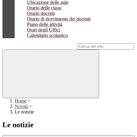
Ubicazione delle aule
Orario delle classi
Orario docenti
Orario di ricevimento dei docenti
Piano delle attività
Orari degli Uffici
Calendario scolastico
Campo di ricerca per le pagine del sito
Home
>
Novità
>
Le notizie
Le notizie