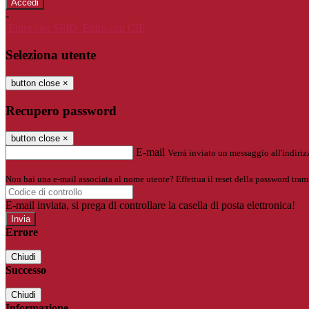
-
Entra con SPID
Entra con CIE
Seleziona utente
button close
×
Recupero password
button close
×
E-mail
Verrà inviato un messaggio all'indirizz
Non hai una e-mail associata al nome utente? Effettua il reset della password tram
E-mail inviata, si prega di controllare la casella di posta elettronica!
Errore
Chiudi
Successo
Chiudi
Informazione