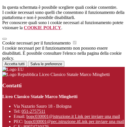
In questa schermata è possibile scegliere quali cookie consentire.
I cookie necessari sono quelli che consentono il funzionamento della
piattaforma e non è possibile disabilitarli.
Per conoscere quali sono i cookie necessari al funzionamento potete
visionare la
COOKIE POLICY
.
Cookie necessari per il funzionamento
I cookie necessari per il funzionamento non possono essere
disabilitati. È possibile consultare l'elenco nella pagina della cookie
policy.
Accetta tutti
Salva le preferenze
Liceo Classico Statale Marco Minghetti
Contatti
Liceo Classico Statale Marco Minghetti
Via Nazario Sauro 18 - Bologna
Tel:
051-2757511
Email:
bopc030001@istruzione.it
Link per inviare una mail
PEC:
bopc030001@pec.istruzione.it
Link per inviare una mail
C.F.: 80074710379