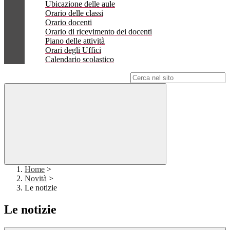
Ubicazione delle aule
Orario delle classi
Orario docenti
Orario di ricevimento dei docenti
Piano delle attività
Orari degli Uffici
Calendario scolastico
Campo di ricerca per le pagine del sito
Home
>
Novità
>
Le notizie
Le notizie