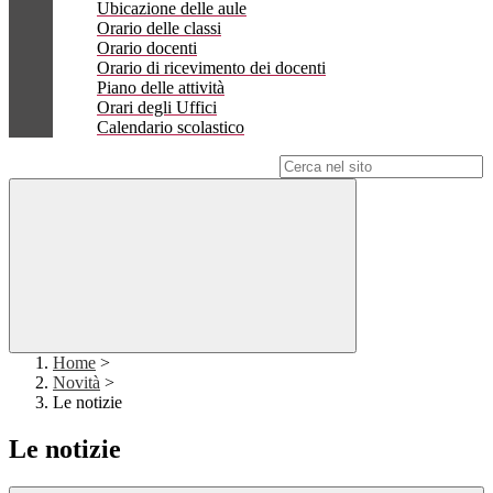
Ubicazione delle aule
Orario delle classi
Orario docenti
Orario di ricevimento dei docenti
Piano delle attività
Orari degli Uffici
Calendario scolastico
Campo di ricerca per le pagine del sito
Home
>
Novità
>
Le notizie
Le notizie