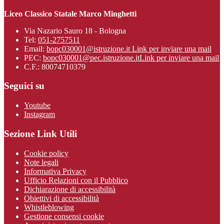
Liceo Classico Statale Marco Minghetti
Via Nazario Sauro 18 - Bologna
Tel:
051-2757511
Email:
bopc030001@istruzione.it
Link per inviare una mail
PEC:
bopc030001@pec.istruzione.it
Link per inviare una mail
C.F.: 80074710379
Seguici su
Youtube
Instagram
Sezione Link Utili
Cookie policy
Note legali
Informativa Privacy
Ufficio Relazioni con il Pubblico
Dichiarazione di accessibilità
Obiettivi di accessibilità
Whistleblowing
Gestione consensi cookie