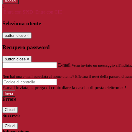
-
Entra con SPID
Entra con CIE
Seleziona utente
button close
×
Recupero password
button close
×
E-mail
Verrà inviato un messaggio all'indirizz
Non hai una e-mail associata al nome utente? Effettua il reset della password tram
E-mail inviata, si prega di controllare la casella di posta elettronica!
Errore
Chiudi
Successo
Chiudi
Informazione