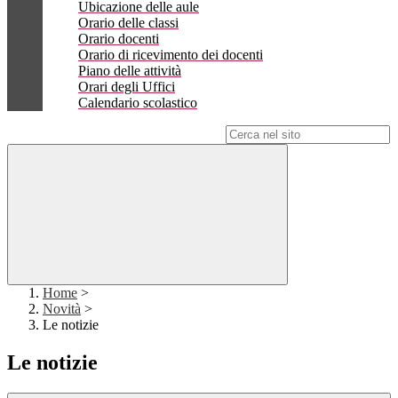
Ubicazione delle aule
Orario delle classi
Orario docenti
Orario di ricevimento dei docenti
Piano delle attività
Orari degli Uffici
Calendario scolastico
Campo di ricerca per le pagine del sito
Home
>
Novità
>
Le notizie
Le notizie