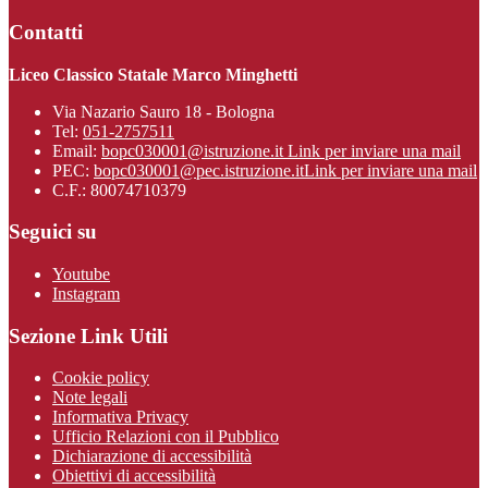
Contatti
Liceo Classico Statale Marco Minghetti
Via Nazario Sauro 18 - Bologna
Tel:
051-2757511
Email:
bopc030001@istruzione.it
Link per inviare una mail
PEC:
bopc030001@pec.istruzione.it
Link per inviare una mail
C.F.: 80074710379
Seguici su
Youtube
Instagram
Sezione Link Utili
Cookie policy
Note legali
Informativa Privacy
Ufficio Relazioni con il Pubblico
Dichiarazione di accessibilità
Obiettivi di accessibilità