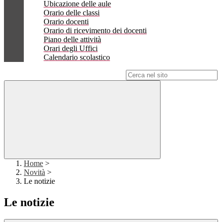
Ubicazione delle aule
Orario delle classi
Orario docenti
Orario di ricevimento dei docenti
Piano delle attività
Orari degli Uffici
Calendario scolastico
Campo di ricerca per le pagine del sito
Home
>
Novità
>
Le notizie
Le notizie