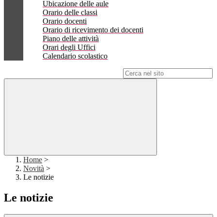
Ubicazione delle aule
Orario delle classi
Orario docenti
Orario di ricevimento dei docenti
Piano delle attività
Orari degli Uffici
Calendario scolastico
Campo di ricerca per le pagine del sito
Home
>
Novità
>
Le notizie
Le notizie