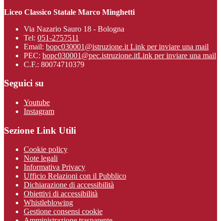
Liceo Classico Statale Marco Minghetti
Via Nazario Sauro 18 - Bologna
Tel:
051-2757511
Email:
bopc030001@istruzione.it
Link per inviare una mail
PEC:
bopc030001@pec.istruzione.it
Link per inviare una mail
C.F.: 80074710379
Seguici su
Youtube
Instagram
Sezione Link Utili
Cookie policy
Note legali
Informativa Privacy
Ufficio Relazioni con il Pubblico
Dichiarazione di accessibilità
Obiettivi di accessibilità
Whistleblowing
Gestione consensi cookie
Amministrazione trasparente