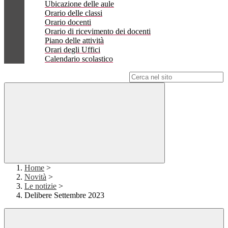
Ubicazione delle aule
Orario delle classi
Orario docenti
Orario di ricevimento dei docenti
Piano delle attività
Orari degli Uffici
Calendario scolastico
Campo di ricerca per le pagine del sito
Home
>
Novità
>
Le notizie
>
Delibere Settembre 2023