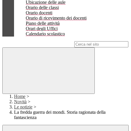
Ubicazione delle aule
Orario delle classi
Orario docenti
Orario di ricevimento dei docenti
Piano delle attività
Orari degli Uffici
Calendario scolastico
Campo di ricerca per le pagine del sito
Home
>
Novità
>
Le notizie
>
La fredda guerra dei mondi. Storia ragionata della
fantascienza