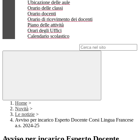
Ubicazione delle aule
Orario delle classi
Orario docenti
Orario di ricevimento dei docenti
Piano delle attività
Orari degli Uffici
Calendario scolastico
Campo di ricerca per le pagine del sito
Home
>
Novità
>
Le notizie
>
Avviso per incarico Esperto Docente Corsi Lingua Francese
a.s. 2024-25
Avviso per incarico Esperto Docente