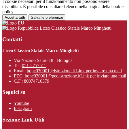
I cookie necessari per il funzionamento non possono essere
disabilitati. È possibile consultare l'elenco nella pagina della cookie
policy.
Accetta tutti
Salva le preferenze
Liceo Classico Statale Marco Minghetti
Contatti
Liceo Classico Statale Marco Minghetti
Via Nazario Sauro 18 - Bologna
Tel:
051-2757511
Email:
bopc030001@istruzione.it
Link per inviare una mail
PEC:
bopc030001@pec.istruzione.it
Link per inviare una mail
C.F.: 80074710379
Seguici su
Youtube
Instagram
Sezione Link Utili