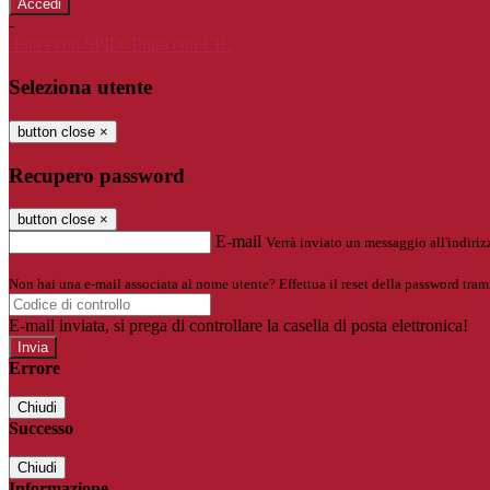
-
Entra con SPID
Entra con CIE
Seleziona utente
button close
×
Recupero password
button close
×
E-mail
Verrà inviato un messaggio all'indirizz
Non hai una e-mail associata al nome utente? Effettua il reset della password tram
E-mail inviata, si prega di controllare la casella di posta elettronica!
Errore
Chiudi
Successo
Chiudi
Informazione