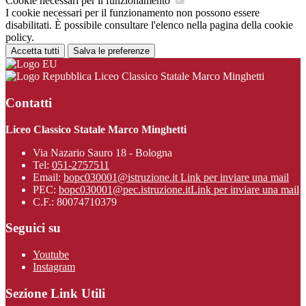
Cookie necessari per il funzionamento
I cookie necessari per il funzionamento non possono essere
disabilitati. È possibile consultare l'elenco nella pagina della cookie
policy.
Accetta tutti
Salva le preferenze
Liceo Classico Statale Marco Minghetti
Contatti
Liceo Classico Statale Marco Minghetti
Via Nazario Sauro 18 - Bologna
Tel:
051-2757511
Email:
bopc030001@istruzione.it
Link per inviare una mail
PEC:
bopc030001@pec.istruzione.it
Link per inviare una mail
C.F.: 80074710379
Seguici su
Youtube
Instagram
Sezione Link Utili