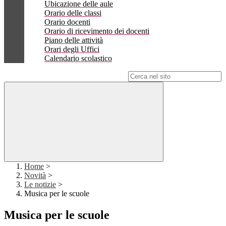
Ubicazione delle aule
Orario delle classi
Orario docenti
Orario di ricevimento dei docenti
Piano delle attività
Orari degli Uffici
Calendario scolastico
Campo di ricerca per le pagine del sito
Home
>
Novità
>
Le notizie
>
Musica per le scuole
Musica per le scuole