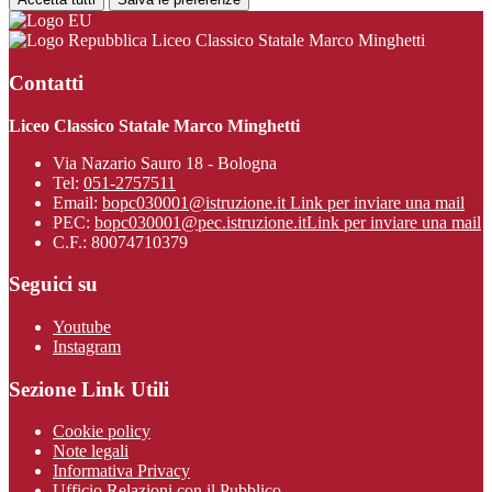
Liceo Classico Statale Marco Minghetti
Contatti
Liceo Classico Statale Marco Minghetti
Via Nazario Sauro 18 - Bologna
Tel:
051-2757511
Email:
bopc030001@istruzione.it
Link per inviare una mail
PEC:
bopc030001@pec.istruzione.it
Link per inviare una mail
C.F.: 80074710379
Seguici su
Youtube
Instagram
Sezione Link Utili
Cookie policy
Note legali
Informativa Privacy
Ufficio Relazioni con il Pubblico