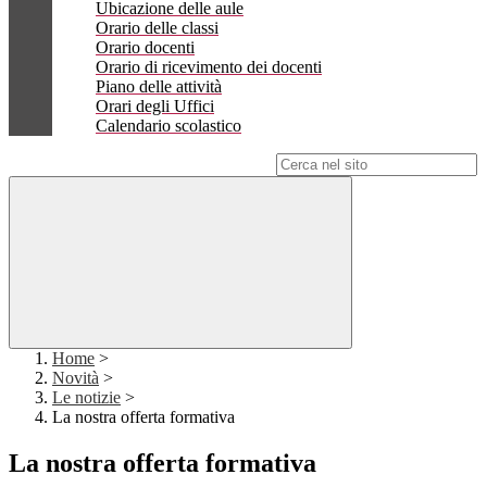
Ubicazione delle aule
Orario delle classi
Orario docenti
Orario di ricevimento dei docenti
Piano delle attività
Orari degli Uffici
Calendario scolastico
Campo di ricerca per le pagine del sito
Home
>
Novità
>
Le notizie
>
La nostra offerta formativa
La nostra offerta formativa