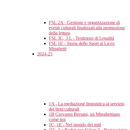
FSL 2A - Gestione e organizzazione di
eventi culturali finalizzati alla promozione
della lettura
FSL 3C, 3 L - Testimoni di Legalità
FSL 1E - Storia dello Sport al Liceo
Minghetti
2024-25
1A - La mediazione linguistica al servizio
dei beni culturali
1B Giovanni Bersani, un Minghettiano
come noi
1C, 1E - Nel mondo dei miti
1D - Le Radici per Volare 3 - Homo viator