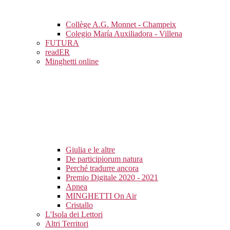
Collège A.G. Monnet - Champeix
Colegio María Auxiliadora - Villena
FUTURA
readER
Minghetti online
Giulia e le altre
De participiorum natura
Perché tradurre ancora
Premio Digitale 2020 - 2021
Apnea
MINGHETTI On Air
Cristallo
L'Isola dei Lettori
Altri Territori