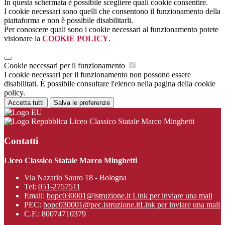
In questa schermata è possibile scegliere quali cookie consentire.
I cookie necessari sono quelli che consentono il funzionamento della
piattaforma e non è possibile disabilitarli.
Per conoscere quali sono i cookie necessari al funzionamento potete
visionare la
COOKIE POLICY
.
Cookie necessari per il funzionamento
I cookie necessari per il funzionamento non possono essere
disabilitati. È possibile consultare l'elenco nella pagina della cookie
policy.
Accetta tutti
Salva le preferenze
Liceo Classico Statale Marco Minghetti
Contatti
Liceo Classico Statale Marco Minghetti
Via Nazario Sauro 18 - Bologna
Tel:
051-2757511
Email:
bopc030001@istruzione.it
Link per inviare una mail
PEC:
bopc030001@pec.istruzione.it
Link per inviare una mail
C.F.: 80074710379