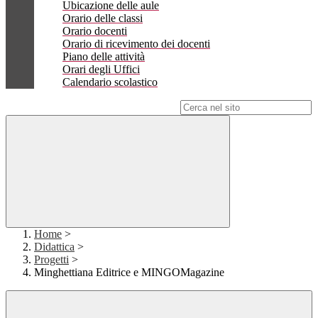
Ubicazione delle aule
Orario delle classi
Orario docenti
Orario di ricevimento dei docenti
Piano delle attività
Orari degli Uffici
Calendario scolastico
Campo di ricerca per le pagine del sito
Home
>
Didattica
>
Progetti
>
Minghettiana Editrice e MINGOMagazine