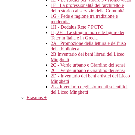
1F - La professionalità dell’architetto e
dello storico al servizio della Comunità
1G - Fede e ragione tra tradizione e
modernità
1H - Dedalus Rete 7 PCTO
1I, 2H - Le stragi minori e le figure dei
Tater in Italia e in Grecia
2A - Promozione della lettura e dell’uso
della biblioteca
2B Inventario dei beni librari del Liceo
Minghetti
2C - Verde urbano e Giardino dei sensi
2C - Verde urbano e Giardino dei sensi
2D - Inventario dei beni artistici del Liceo
Minghetti
2L - Inventario degli strumenti scientifici
del Liceo Minghetti
Erasmus +