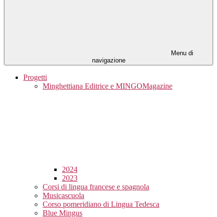
Menu di
navigazione
Progetti
Minghettiana Editrice e MINGOMagazine
2024
2023
Corsi di lingua francese e spagnola
Musicascuola
Corso pomeridiano di Lingua Tedesca
Blue Mingus