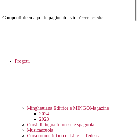
Campo di ricerca per le pagine del sito
Progetti
Minghettiana Editrice e MINGOMagazine
2024
2023
Corsi di lingua francese e spagnola
Musicascuola
Corso pomeridiano di Lingua Tedesca