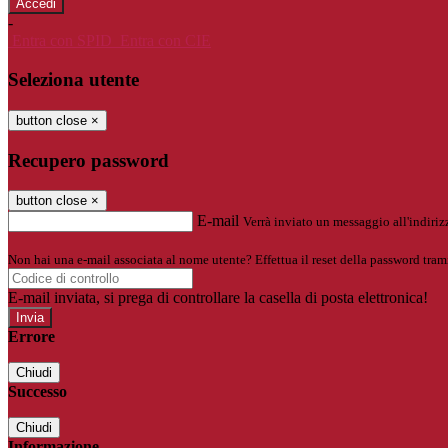
-
Entra con SPID
Entra con CIE
Seleziona utente
button close
×
Recupero password
button close
×
E-mail
Verrà inviato un messaggio all'indirizz
Non hai una e-mail associata al nome utente? Effettua il reset della password tram
E-mail inviata, si prega di controllare la casella di posta elettronica!
Errore
Chiudi
Successo
Chiudi
Informazione