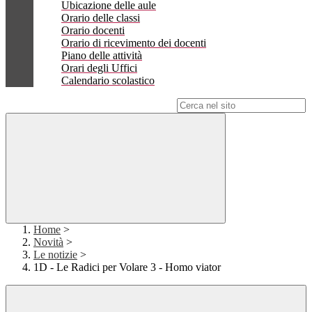
Ubicazione delle aule
Orario delle classi
Orario docenti
Orario di ricevimento dei docenti
Piano delle attività
Orari degli Uffici
Calendario scolastico
Campo di ricerca per le pagine del sito
Home
>
Novità
>
Le notizie
>
1D - Le Radici per Volare 3 - Homo viator