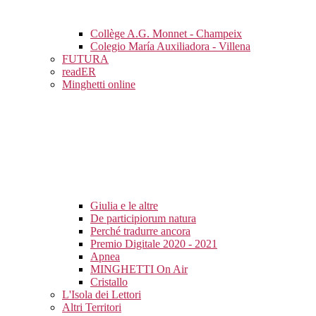
Collège A.G. Monnet - Champeix
Colegio María Auxiliadora - Villena
FUTURA
readER
Minghetti online
Giulia e le altre
De participiorum natura
Perché tradurre ancora
Premio Digitale 2020 - 2021
Apnea
MINGHETTI On Air
Cristallo
L'Isola dei Lettori
Altri Territori