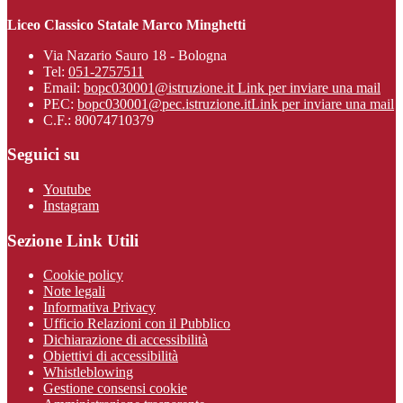
Liceo Classico Statale Marco Minghetti
Via Nazario Sauro 18 - Bologna
Tel:
051-2757511
Email:
bopc030001@istruzione.it
Link per inviare una mail
PEC:
bopc030001@pec.istruzione.it
Link per inviare una mail
C.F.: 80074710379
Seguici su
Youtube
Instagram
Sezione Link Utili
Cookie policy
Note legali
Informativa Privacy
Ufficio Relazioni con il Pubblico
Dichiarazione di accessibilità
Obiettivi di accessibilità
Whistleblowing
Gestione consensi cookie