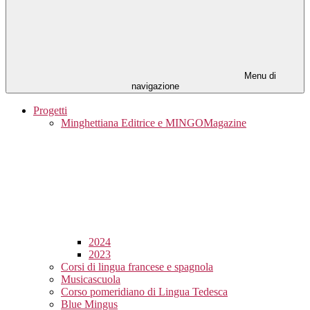
Menu di
navigazione
Progetti
Minghettiana Editrice e MINGOMagazine
2024
2023
Corsi di lingua francese e spagnola
Musicascuola
Corso pomeridiano di Lingua Tedesca
Blue Mingus