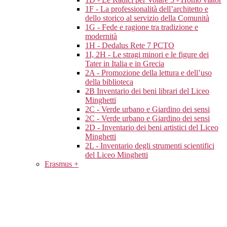
1F - La professionalità dell’architetto e
dello storico al servizio della Comunità
1G - Fede e ragione tra tradizione e
modernità
1H - Dedalus Rete 7 PCTO
1I, 2H - Le stragi minori e le figure dei
Tater in Italia e in Grecia
2A - Promozione della lettura e dell’uso
della biblioteca
2B Inventario dei beni librari del Liceo
Minghetti
2C - Verde urbano e Giardino dei sensi
2C - Verde urbano e Giardino dei sensi
2D - Inventario dei beni artistici del Liceo
Minghetti
2L - Inventario degli strumenti scientifici
del Liceo Minghetti
Erasmus +