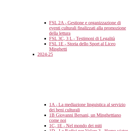
FSL 2A - Gestione e organizzazione di
eventi culturali finalizzati alla promozione
della lettura
FSL 3C, 3 L - Testimoni di Legalità
FSL 1E - Storia dello Sport al Liceo
Minghetti
2024-25
1A - La mediazione linguistica al servizio
dei beni culturali
1B Giovanni Bersani, un Minghettiano
come noi
1C, 1E - Nel mondo dei miti
1D - Le Radici per Volare 3 - Homo viator