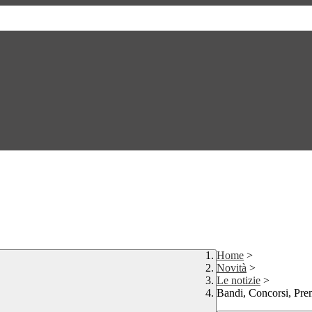
Home
>
Novità
>
Le notizie
>
Bandi, Concorsi, Pre