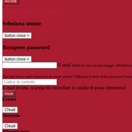
-
Entra con SPID
Entra con CIE
Seleziona utente
button close
×
Recupero password
button close
×
E-mail
Verrà inviato un messaggio all'indirizz
Non hai una e-mail associata al nome utente? Effettua il reset della password tram
E-mail inviata, si prega di controllare la casella di posta elettronica!
Errore
Chiudi
Successo
Chiudi
Informazione