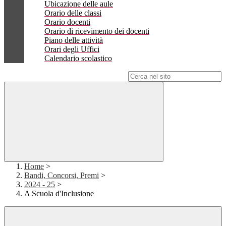
Ubicazione delle aule
Orario delle classi
Orario docenti
Orario di ricevimento dei docenti
Piano delle attività
Orari degli Uffici
Calendario scolastico
Campo di ricerca per le pagine del sito
Home
>
Bandi, Concorsi, Premi
>
2024 - 25
>
A Scuola d'Inclusione