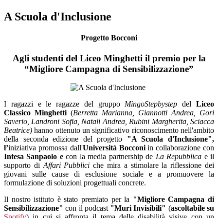
A Scuola d'Inclusione
Progetto Bocconi
Agli studenti del Liceo Minghetti il premio per la
“Migliore Campagna di Sensibilizzazione”
I ragazzi e le ragazze del gruppo
MingoStepbystep
del
Liceo
Classico Minghetti
(
Berretta Marianna, Giannotti Andrea, Gori
Saverio, Landroni Sofia, Natali Andrea, Rubini Margherita, Sciacca
Beatrice)
hanno ottenuto un significativo riconoscimento nell'ambito
della seconda edizione del progetto
"A Scuola d'Inclusione",
l’
in
iziativa promossa dall'
Università Bocconi
in collaborazione con
Intesa Sanpaolo
e
con la media partnership de
La Repubblica
e il
supporto di
Affari Pubblici
che mira a stimolare la riflessione dei
giovani sulle cause di esclusione sociale e a promuovere la
formulazione di soluzioni progettuali concrete.
Il nostro istituto è stato premiato per la
"Migliore Campagna di
Sensibilizzazione"
con il podcast
"Muri Invisibili"
(
ascoltabile su
Spotify
)
in cui si affronta il tema delle disabilità visive con un