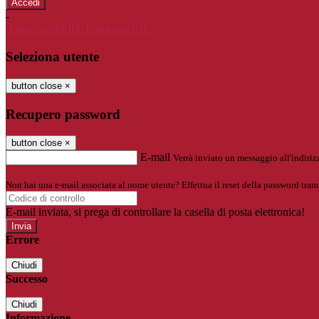
-
Entra con SPID
Entra con CIE
Seleziona utente
button close
×
Recupero password
button close
×
E-mail
Verrà inviato un messaggio all'indirizz
Non hai una e-mail associata al nome utente? Effettua il reset della password tram
E-mail inviata, si prega di controllare la casella di posta elettronica!
Errore
Chiudi
Successo
Chiudi
Informazione