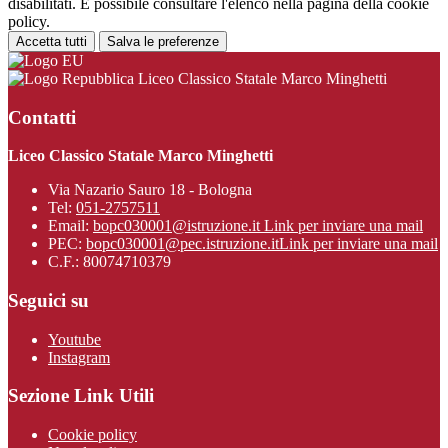
disabilitati. È possibile consultare l'elenco nella pagina della cookie
policy.
Accetta tutti
Salva le preferenze
Liceo Classico Statale Marco Minghetti
Contatti
Liceo Classico Statale Marco Minghetti
Via Nazario Sauro 18 - Bologna
Tel:
051-2757511
Email:
bopc030001@istruzione.it
Link per inviare una mail
PEC:
bopc030001@pec.istruzione.it
Link per inviare una mail
C.F.: 80074710379
Seguici su
Youtube
Instagram
Sezione Link Utili
Cookie policy