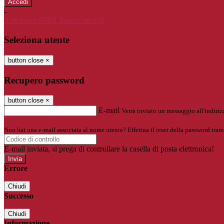
-
Entra con SPID
Entra con CIE
Seleziona utente
button close
×
Recupero password
button close
×
E-mail
Verrà inviato un messaggio all'indirizz
Non hai una e-mail associata al nome utente? Effettua il reset della password tram
E-mail inviata, si prega di controllare la casella di posta elettronica!
Errore
Chiudi
Successo
Chiudi
Informazione